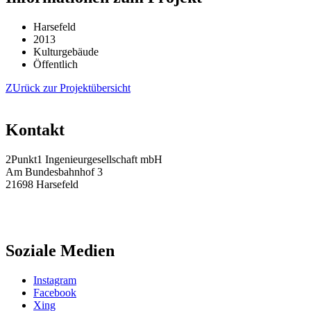
Harsefeld
2013
Kulturgebäude
Öffentlich
ZUrück zur Projektübersicht
Kontakt
2Punkt1 Ingenieurgesellschaft mbH
Am Bundesbahnhof 3
21698 Harsefeld
Tel.: 04164 / 81 45 – 0
Fax: 04164 / 81 45 – 45
info@2punkt1.de
Soziale Medien
Instagram
Facebook
Xing