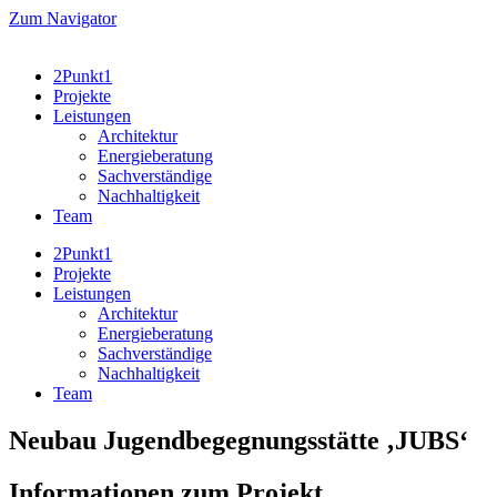
Zum
Zum Navigator
Inhalt
wechseln
2Punkt1
Projekte
Leistungen
Architektur
Energieberatung
Sachverständige
Nachhaltigkeit
Team
2Punkt1
Projekte
Leistungen
Architektur
Energieberatung
Sachverständige
Nachhaltigkeit
Team
Neubau Jugendbegegnungsstätte ‚JUBS‘
Informationen zum Projekt