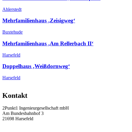
Ahlerstedt
Mehrfamilienhaus ‚Zeisigweg‘
Buxtehude
Mehrfamilienhaus ‚Am Rellerbach II‘
Harsefeld
Doppelhaus ‚Weißdornweg‘
Harsefeld
Kontakt
2Punkt1 Ingenieurgesellschaft mbH
Am Bundesbahnhof 3
21698 Harsefeld
Tel.: 04164 / 81 45 – 0
Fax: 04164 / 81 45 – 45