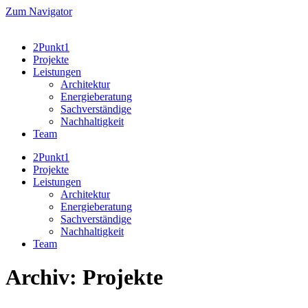
Zum
Zum Navigator
Inhalt
wechseln
2Punkt1
Projekte
Leistungen
Architektur
Energieberatung
Sachverständige
Nachhaltigkeit
Team
2Punkt1
Projekte
Leistungen
Architektur
Energieberatung
Sachverständige
Nachhaltigkeit
Team
Archiv:
Projekte