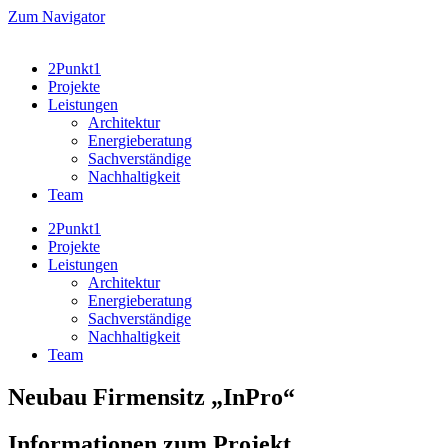
Zum
Zum Navigator
Inhalt
wechseln
2Punkt1
Projekte
Leistungen
Architektur
Energieberatung
Sachverständige
Nachhaltigkeit
Team
2Punkt1
Projekte
Leistungen
Architektur
Energieberatung
Sachverständige
Nachhaltigkeit
Team
Neubau Firmensitz „InPro“
Informationen zum Projekt