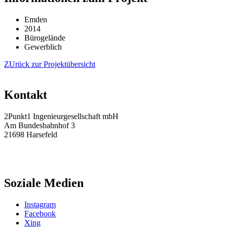
Emden
2014
Bürogelände
Gewerblich
ZUrück zur Projektübersicht
Kontakt
2Punkt1 Ingenieurgesellschaft mbH
Am Bundesbahnhof 3
21698 Harsefeld
Tel.: 04164 / 81 45 – 0
Fax: 04164 / 81 45 – 45
info@2punkt1.de
Soziale Medien
Instagram
Facebook
Xing