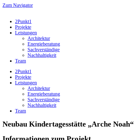
Zum
Zum Navigator
Inhalt
wechseln
2Punkt1
Projekte
Leistungen
Architektur
Energieberatung
Sachverständige
Nachhaltigkeit
Team
2Punkt1
Projekte
Leistungen
Architektur
Energieberatung
Sachverständige
Nachhaltigkeit
Team
Neubau Kindertagesstätte „Arche Noah“
Informationen zum Projekt