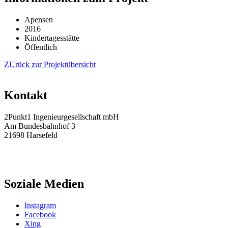
Apensen
2016
Kindertagesstätte
Öffentlich
ZUrück zur Projektübersicht
Kontakt
2Punkt1 Ingenieurgesellschaft mbH
Am Bundesbahnhof 3
21698 Harsefeld
Tel.: 04164 / 81 45 – 0
Fax: 04164 / 81 45 – 45
info@2punkt1.de
Soziale Medien
Instagram
Facebook
Xing